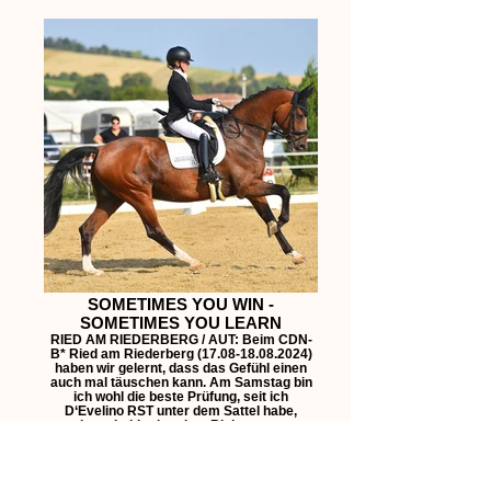
SOMETIMES YOU WIN -
SOMETIMES YOU LEARN
RIED AM RIEDERBERG / AUT: Beim CDN-
B* Ried am Riederberg (17.08-18.08.2024)
haben wir gelernt, dass das Gefühl einen
auch mal täuschen kann. Am Samstag bin
ich wohl die beste Prüfung, seit ich
D‘Evelino RST unter dem Sattel habe,
geritten. Leider hat dem Richter unsere
Vorstellung überhaupt nicht gefallen und wir
wurden letzter mit 6,0. Am Sonntag haben
wir etwas die Strategie geändert und wieder
gefallen gefunden und sind ganz oben am