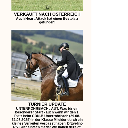
VERKAUFT NACH ÖSTERREICH
Auch Heart Attack hat einen Bestplatz
gefunden!
TURNIER UPDATE
UNTERROHRBACH / AUT: Was für ein
besonderer Start - auch wenn wir den 1.
Platz beim CDN-B Unterrohrbach (29.08-
31.08.2025) in der Klasse M leider durch ein
kleines Verreiten verpasst haben. D’Evelino
RST war einfach mega! Wir haben gezeigt,